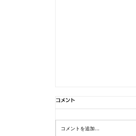
令和7年 年末調整のご案内
コメント
皆様がご勤務された給与所得に対
する所得税は、法令により月々の
給与から 差し引かれております
コメントを追加…
が、月々の給与額の増減や扶養家