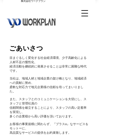
​株式会社ワークプラン
ごあいさつ
目まぐるしく変化する社会経済環境、少子高齢化による
人材不足の慢性化、
経済活動を継続的に発展させることは非常に困難な時代
です。
当社は、地域人材と地域企業の架け橋となり、地域経済
への貢献に努め、
柔軟な対応力で地元企業様の信頼を培ってまいりまし
た。
また、スタッフとのコミュニケーションを大切にし、ス
タッフと管理社員の
信頼関係を確立することにより、スタッフの高い定着率
を実現し、
多くの企業様から高い評価を頂いております。
お客様の事業規模に関わらず、『プラスα』なサービスを
モットーに、
高品質なサービスの提供をお約束致します。