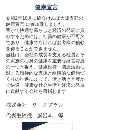
​健康宣言
令和2年10月に協会けんぽ大阪支部の
健康宣言 に参加致しました。
豊かで快適な暮らしと経済の発展に貢
献するためには、
社員の健康が不可欠
であり、健康でなければお客様の信頼
を
得ることができません。
当社は、会社の成長を支える社員とそ
の家族の心身の健康を
重要な経営資源
の一つと捉え、
健康維持・増進活動に
対する積極的な支援と組織的な健康づ
くりの
推進によって、活き活きと豊か
で快適・健康な社会生活と経済の発展
に
貢献する会社を目指します
株式会社 ワークプラン
代表取締役 風呂本 等