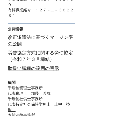
０​
有料職業紹介 ：２７－ユ－３０２２
３４
​公開情報
​改正派遣法に基づくマージン率
の公開
労使協定方式に関する労使協定
（令和７年３月締結）
取扱い職種の範囲の明示
顧問
千瑞穂税理士事務所
代表税理士 加藤 芳成​
千瑞穂
社労士事務所
代表特定社会保険労務士 上中 裕
理
木部法律事務所