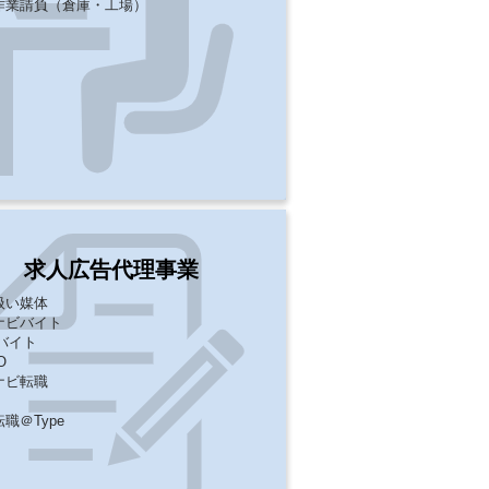
場作業請負​（倉庫・工場）
求人広告代理事業
扱い媒体
ナビバイト
Eバイト
O
ナビ転職
職＠Type
）