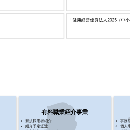
「健康経営優良法人2025（中
ました。
​事業一覧
介、業務請負、各種求人広告取扱、特定技能実習生導入、コンサル
​有料職業紹介事業
新規採用者紹介​
​事務
紹介予定派遣
個人