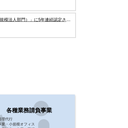
小規模法人部門）」に5年連続認定され
ティング他、多角的な人材サー
各種業務請負事業
経理代行
事業・小規模オフィス