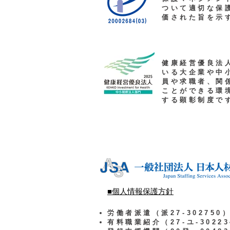
ついて適切な保
価された旨を示
健康経営優良法
いる大企業や中
員や求職者、関
ことができる環
する顕彰制度で
■個人情報保護方針
労働者派遣（派27-302750
有料職業紹介（27-ユ-302