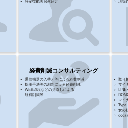
特定技能実習生紹介
​​現
経費削減コンサルティング
通信機器の入替え等による経費削減
取り
採用手法等の刷新による経費削減
マイ
​WEB環境などの見直しによる
LIN
経費削減等
DOM
​マイ
Type
女の転
doda