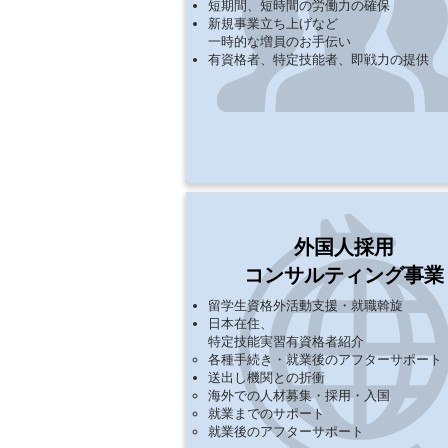
​​短期間、短時間の労働力の確保
​新規事業立ち上げなど
一時的な増員のお手伝い​
​有資格者、特定技能者、即戦力の提供
外国人採用
コンサルティング事業
留学生資格外活動支援・就職斡旋​
​日本在住、
特定技能実習有資格者紹介
各種手続き・就業後のアフターサポート
送出し機関との折衝
​海外での人材募集・採用・入国
就業までの​サポート
就業後のアフターサポート