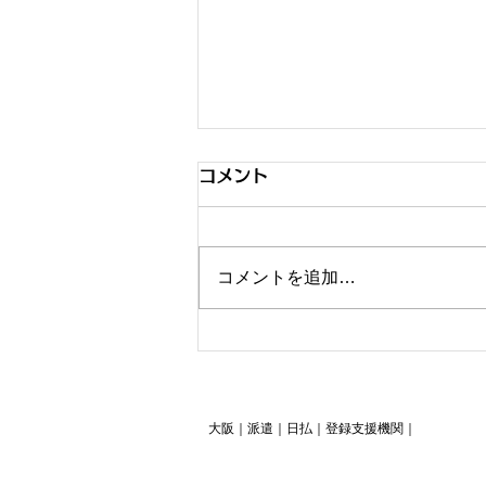
令和7年 年末調整のご案内
コメント
皆様がご勤務された給与所得に対
する所得税は、法令により月々の
給与から 差し引かれております
コメントを追加…
が、月々の給与額の増減や扶養家
族の変更などの諸般の 事情によ
り、差し引いた所得税は納め過ぎ
や不足が発生いたします。 この
所得税の過不足に対して1年間の
大阪｜派遣｜日払｜登録支援機関｜
所得が確定する12月に、その年
の納めるべき 所得税の正しい金
額を計算しなおす事を「年末調