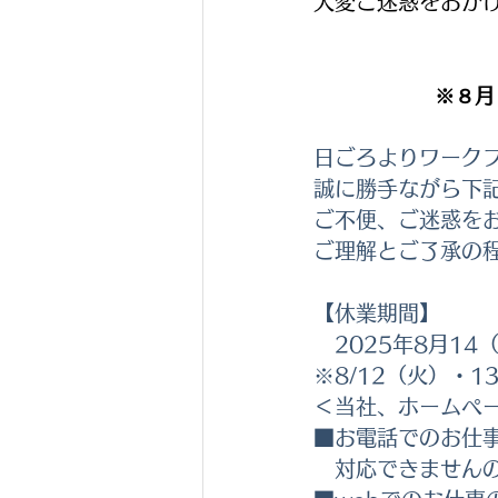
大変ご迷惑をおか
※８月
日ごろよりワーク
誠に勝手ながら下
ご不便、ご迷惑を
ご理解とご了承の
【休業期間】
　2025年8月14
※8/12（火）・
＜当社、ホームペ
■お電話でのお仕
　対応できません