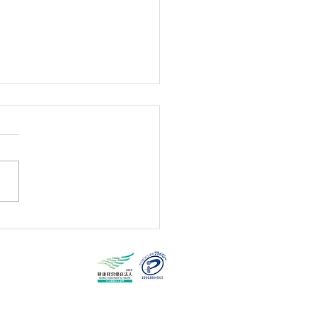
康経営優良法人
25（中小規模法人部
」に5年連続認定されま
。